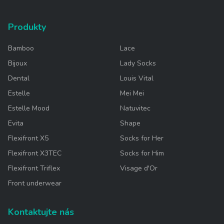
Produkty
Bamboo
Lace
Bijoux
Lady Socks
Dental
Louis Vital
Estelle
Mei Mei
Estelle Mood
Natuvitec
Evita
Shape
Flexifront X5
Socks for Her
Flexifront X3TEC
Socks for Him
Flexifront Triflex
Visage d'Or
Front underwear
Kontaktujte nás